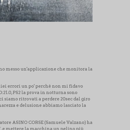
anno messo un'applicazione che monitora la
miei errori un po' perché non mi fidavo
:21.0, PS2 la prova in notturna sono
i siamo ritrovati a perdere 20sec dal giro
amarezza e delusione abbiamo lasciato la
igatore ASINO CORSE (Samuele Valzano) ha
 e mettere la macchina un pelino più