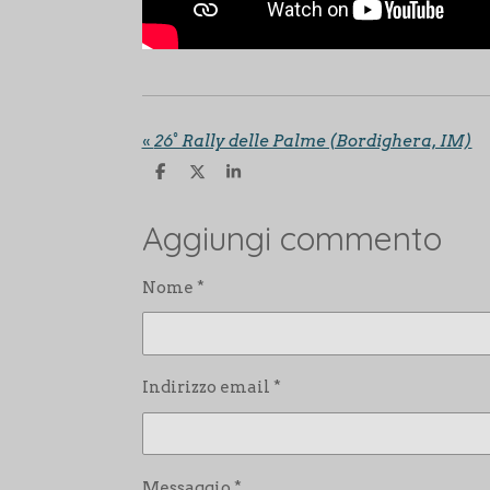
«
26° Rally delle Palme (Bordighera, IM)
C
C
C
o
o
o
n
n
n
Aggiungi commento
d
d
d
i
i
i
v
v
v
i
i
i
Nome *
d
d
d
i
i
i
Indirizzo email *
Messaggio *