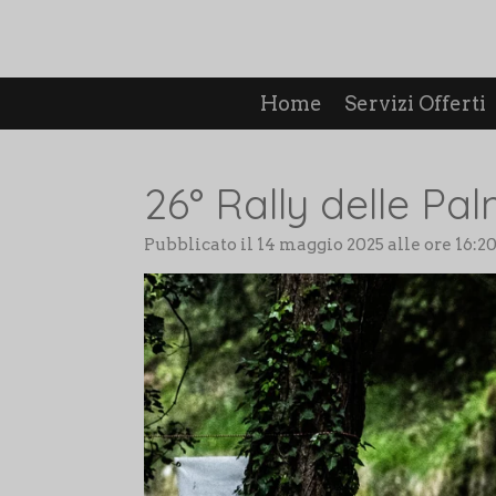
Vai
al
contenuto
principale
Home
Servizi Offerti
26° Rally delle Pa
Pubblicato il 14 maggio 2025 alle ore 16:2