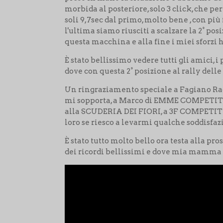
morbida al posteriore, solo 3 click, che p
soli 9,7sec dal primo, molto bene , con pi
l'ultima siamo riusciti a scalzare la 2° p
questa macchina e alla fine i miei sforzi 
È stato bellissimo vedere tutti gli amici, 
dove con questa 2° posizione al rally delle
Un ringraziamento speciale a Fagiano Rac
mi sopporta, a Marco di EMME COMPETITION
alla SCUDERIA DEI FIORI, a 3F COMPETITION
loro se riesco a levarmi qualche soddisfa
È stato tutto molto bello ora testa alla pro
dei ricordi bellissimi e dove mia mamma è 