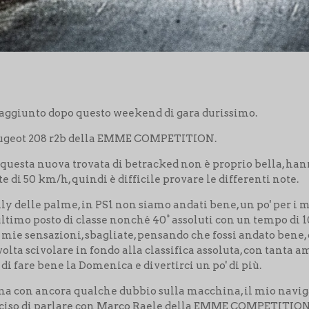
o raggiunto dopo questo weekend di gara durissimo.
eugeot 208 r2b della EMME COMPETITION.
e questa nuova trovata di betracked non è proprio bella, h
 di 50 km/h, quindi è difficile provare le differenti note.
ally delle palme, in PS1 non siamo andati bene, un po' per i 
ltimo posto di classe nonché 40° assoluti con un tempo di 10
 mie sensazioni, sbagliate, pensando che fossi andato bene, c
olta scivolare in fondo alla classifica assoluta, con tanta 
i fare bene la Domenica e divertirci un po' di più.
 ma con ancora qualche dubbio sulla macchina, il mio nav
eciso di parlare con Marco Raele della EMME COMPETITION,