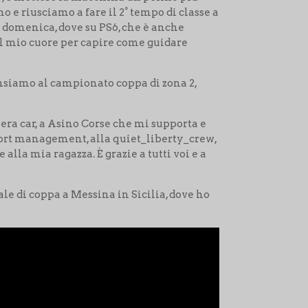
 e riusciamo a fare il 2° tempo di classe a
a domenica, dove su PS6, che è anche
 il mio cuore per capire come guidare
 pensiamo al campionato coppa di zona 2,
a car, a Asino Corse che mi supporta e
port management, alla quiet_liberty_crew,
la mia ragazza. È grazie a tutti voi e a
nale di coppa a Messina in Sicilia, dove ho