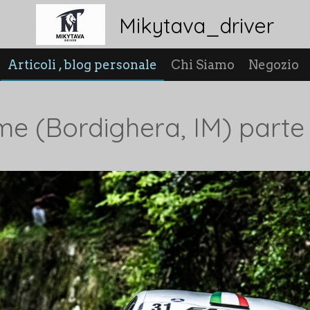
Mikytava_driver
Articoli , blog personale
Chi Siamo
Negozio
lme (Bordighera, IM) parte
0