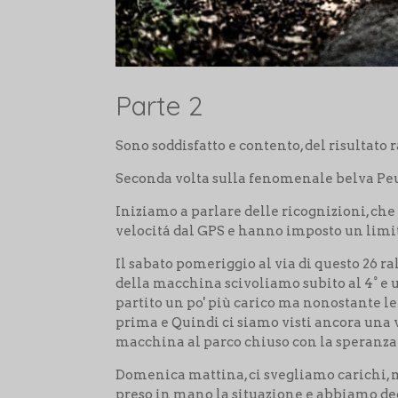
Parte 2
Sono soddisfatto e contento, del risultat
Seconda volta sulla fenomenale belva P
Iniziamo a parlare delle ricognizioni, ch
velocitá dal GPS e hanno imposto un limite
Il sabato pomeriggio al via di questo 26 r
della macchina scivoliamo subito al 4° e u
partito un po' più carico ma nonostante le
prima e Quindi ci siamo visti ancora una v
macchina al parco chiuso con la speranza d
Domenica mattina, ci svegliamo carichi,
preso in mano la situazione e abbiamo d