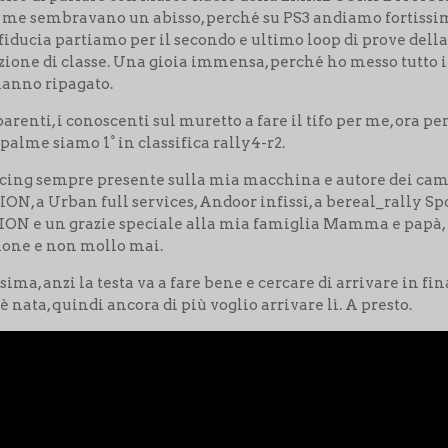
er me sembravano un abisso, perché su PS3 andiamo fortissimo
ù fiducia partiamo per il secondo e ultimo loop di prove dell
osizione di classe. Una gioia immensa, perché ho messo tutto
hanno ripagato.
i parenti, i conoscenti sul muretto a fare il tifo per me, ora
 palme siamo 1° in classifica rally4-r2.
ing sempre presente sulla mia macchina e autore dei camer
, a Urban full services, Andoor infissi, a bereal_rally S
 e un grazie speciale alla mia famiglia Mamma e papà, e al
zione e non mollo mai.
ssima, anzi la testa va a fare bene e cercare di arrivare in fi
nata, quindi ancora di più voglio arrivare lì. A presto.