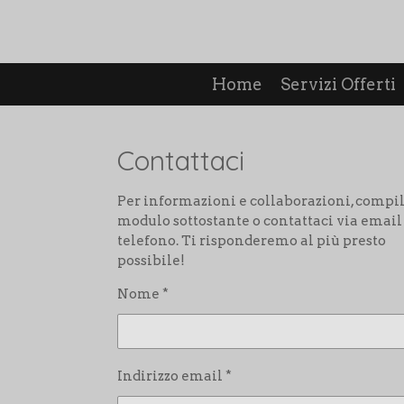
Vai
al
contenuto
principale
Home
Servizi Offerti
Contattaci
Per informazioni e collaborazioni, compil
modulo sottostante o contattaci via email
telefono. Ti risponderemo al più presto
possibile!
Nome *
Indirizzo email *