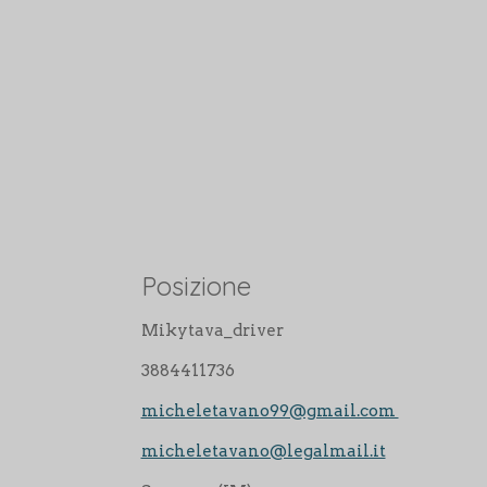
Posizione
Mikytava_driver
3884411736
micheletavano99@gmail.com
micheletavano@legalmail.it