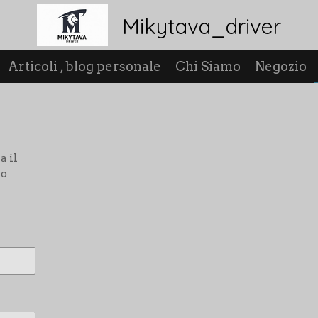
Mikytava_driver
Articoli , blog personale
Chi Siamo
Negozio
a il
 o