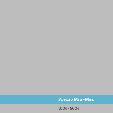
Prezzo Min -Max
100€ - 500€