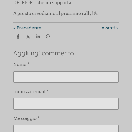
DEI FIORI che mi supporta.
A presto ci vediamo al prossimo rally!💪
«
Precedente
Avanti
»
C
C
C
C
o
o
o
o
n
n
n
n
d
d
d
d
Aggiungi commento
i
i
i
i
v
v
v
v
Nome *
i
i
i
i
d
d
d
d
i
i
i
i
Indirizzo email *
Messaggio *